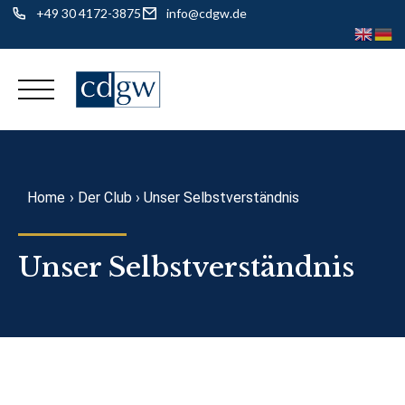
+49 30 4172-3875
info@cdgw.de
Skip
to
content
Home
›
Der Club
›
Unser Selbstverständnis
Unser Selbstverständnis