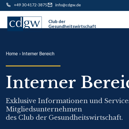
+49 30 4172-3875
info@cdgw.de
Skip
to
content
Home
›
Interner Bereich
Interner Berei
Exklusive Informationen und Service
Mitgliedsunternehmen
des Club der Gesundheitswirtschaft.