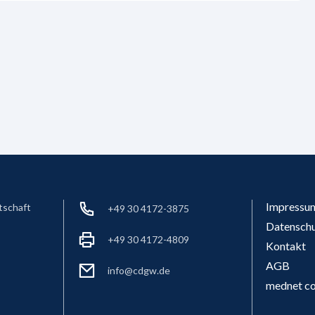
Impressu
tschaft
+49 30 4172-3875
Datensch
+49 30 4172-4809
Kontakt
AGB
info@cdgw.de
mednet co