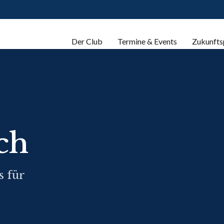
Der Club
Termine & Events
Zukunfts
ch
s für