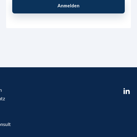
m
utz
nsult