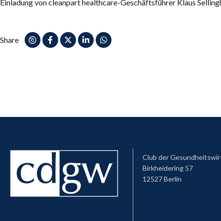
Einladung von cleanpart healthcare-Geschäftsführer Klaus Selling
Share
Club der Gesundheitswir
Birkheidering 57
12527 Berlin