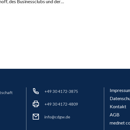
hoff, des Businessclubs und der…
Impressu
+49 30 4172-3875
tschaft
Datensch
+49 30 4172-4809
Kontakt
AGB
info@cdgw.de
mednet co