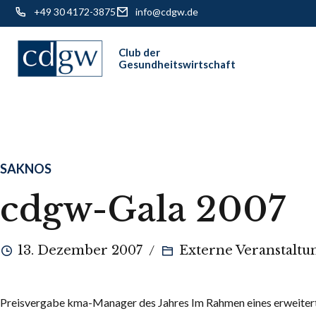
+49 30 4172-3875
info@cdgw.de
Skip
to
content
SAKNOS
cdgw-Gala 2007
13. Dezember 2007
Externe Veranstaltu
Preisvergabe kma-Manager des Jahres Im Rahmen eines erweitert