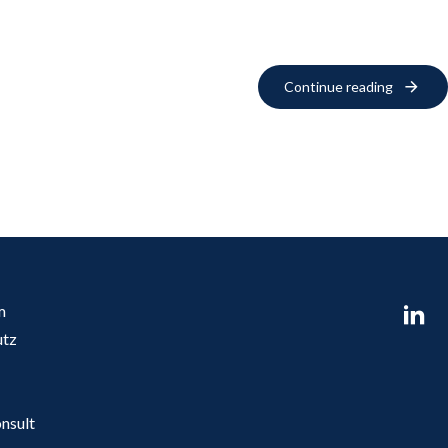
Continue reading
m
utz
nsult