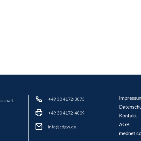
Impressu
+49 30 4172-3875
tschaft
Datensch
+49 30 4172-4809
Kontakt
AGB
info@cdgw.de
mednet co