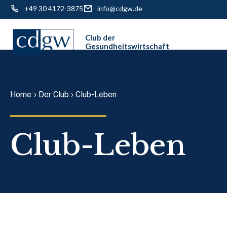
+49 30 4172-3875
info@cdgw.de
Skip
to
content
Home
›
Der Club
›
Club-Leben
Club-Leben