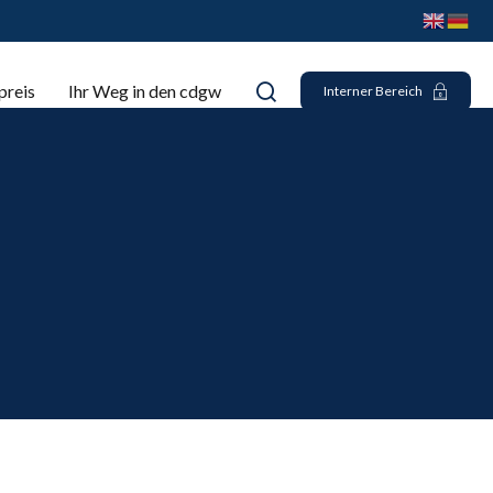
preis
Ihr Weg in den cdgw
Interner Bereich