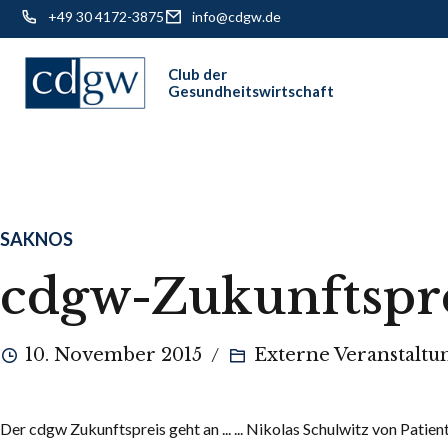
+49 30 4172-3875
info@cdgw.de
Skip
to
content
SAKNOS
cdgw-Zukunftspre
10. November 2015
Externe Veranstaltu
Der cdgw Zukunftspreis geht an ... ... Nikolas Schulwitz von Patien