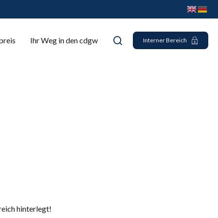
preis
Ihr Weg in den cdgw
Interner Bereich
eich hinterlegt!