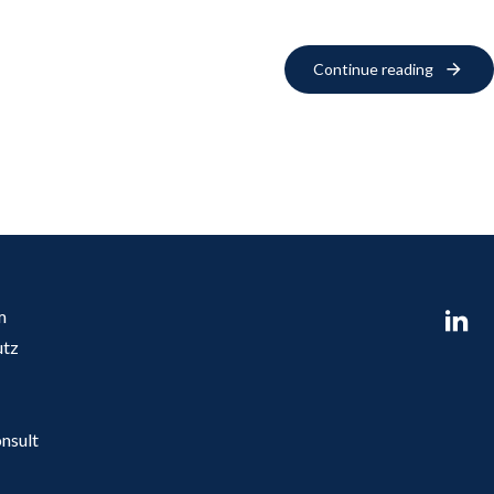
Continue reading
m
utz
nsult