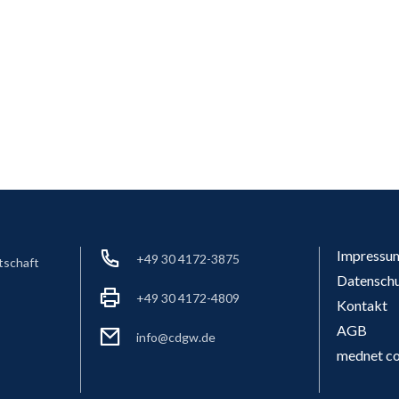
Impressu
+49 30 4172-3875
tschaft
Datensch
+49 30 4172-4809
Kontakt
AGB
info@cdgw.de
mednet co