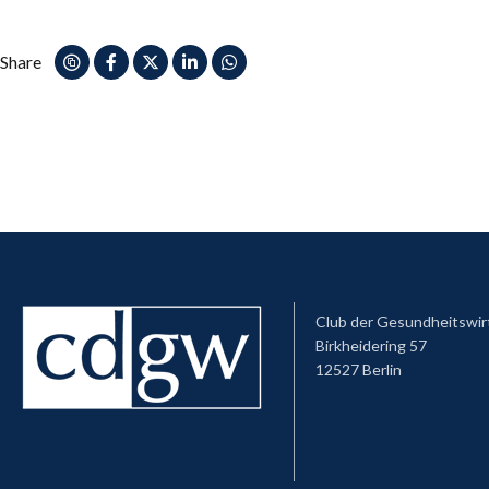
Share
Club der Gesundheitswir
Birkheidering 57
12527 Berlin