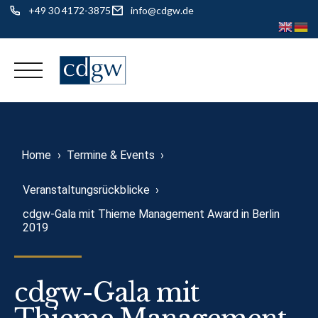
+49 30 4172-3875
info@cdgw.de
Skip
to
content
Home
›
Termine & Events
›
Veranstaltungsrückblicke
›
cdgw-Gala mit Thieme Management Award in Berlin
2019
cdgw-Gala mit