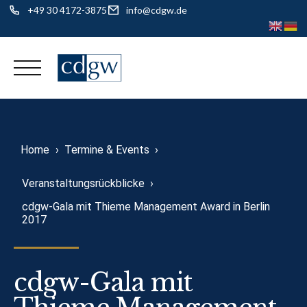
+49 30 4172-3875
info@cdgw.de
Skip
to
content
Home
›
Termine & Events
›
Veranstaltungsrückblicke
›
cdgw-Gala mit Thieme Management Award in Berlin
2017
cdgw-Gala mit