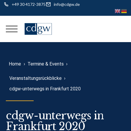
+49 30 4172-3875
info@cdgw.de
Skip
to
content
Home
›
Termine & Events
›
Veranstaltungsrückblicke
›
cdgw-unterwegs in Frankfurt 2020
cdgw-unterwegs in
Frankfurt 2020