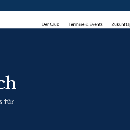
Der Club
Termine & Events
Zukunfts
ch
s für