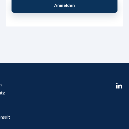
m
utz
nsult