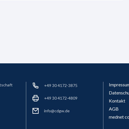
Impressu
tschaft
+49 30 4172-3875
Datensch
+49 30 4172-4809
Kontakt
AGB
info@cdgw.de
mednet co