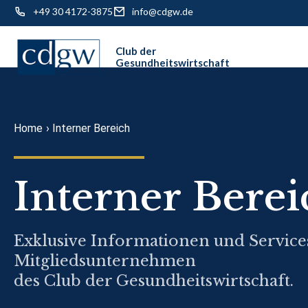
+49 30 4172-3875
info@cdgw.de
Skip
to
content
Home
›
Interner Bereich
Interner Berei
Exklusive Informationen und Service
Mitgliedsunternehmen
des Club der Gesundheitswirtschaft.