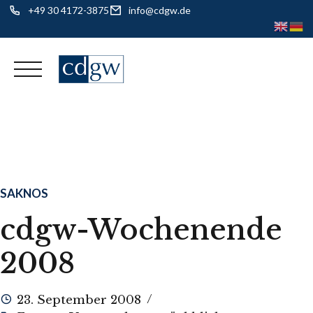
+49 30 4172-3875
info@cdgw.de
Skip
to
content
SAKNOS
cdgw-Wochenende
2008
23. September 2008