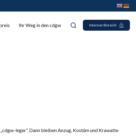
preis
Ihr Weg in den cdgw
Interner Bereich
r „cdgw-leger“. Dann bleiben Anzug, Kostüm und Krawatte