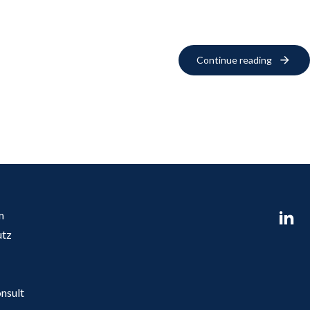
Continue reading
m
utz
nsult