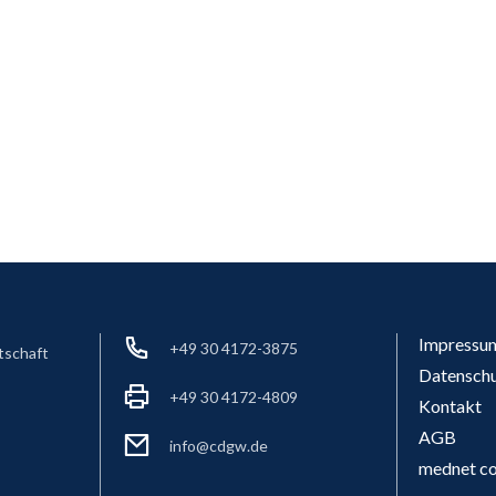
Impressu
+49 30 4172-3875
tschaft
Datensch
+49 30 4172-4809
Kontakt
AGB
info@cdgw.de
mednet co