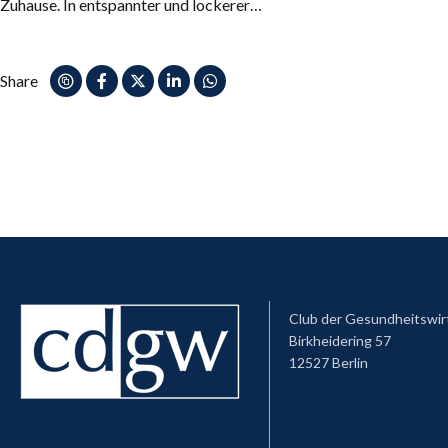
Zuhause. In entspannter und lockerer…
Share
Club der Gesundheitswir
Birkheidering 57
12527 Berlin