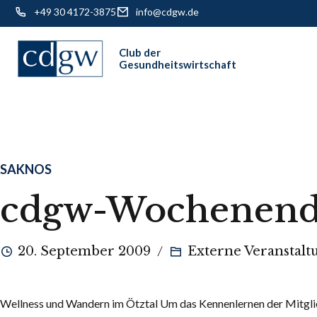
+49 30 4172-3875
info@cdgw.de
Skip
to
content
SAKNOS
cdgw-Wochenend
20. September 2009
Externe Veranstalt
Wellness und Wandern im Ötztal Um das Kennenlernen der Mitglied