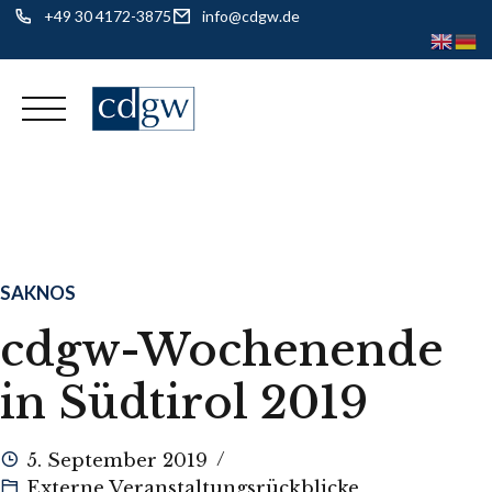
+49 30 4172-3875
info@cdgw.de
Skip
to
content
SAKNOS
cdgw-Wochenende
in Südtirol 2019
5. September 2019
Externe Veranstaltungsrückblicke
,