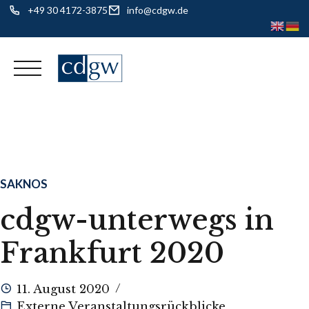
+49 30 4172-3875
info@cdgw.de
Skip
to
content
SAKNOS
cdgw-unterwegs in
Frankfurt 2020
11. August 2020
Externe Veranstaltungsrückblicke
,