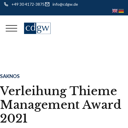
+49 30 4172-3875
info@cdgw.de
Skip
to
content
SAKNOS
Verleihung Thieme
Management Award
2021