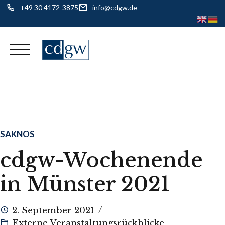
+49 30 4172-3875
info@cdgw.de
Skip
to
content
SAKNOS
cdgw-Wochenende
in Münster 2021
2. September 2021
Externe Veranstaltungsrückblicke
,