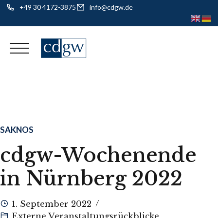
+49 30 4172-3875
info@cdgw.de
Skip
to
content
SAKNOS
cdgw-Wochenende
in Nürnberg 2022
1. September 2022
Externe Veranstaltungsrückblicke
,