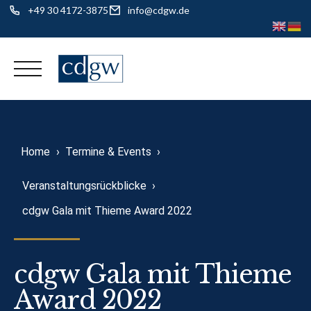
+49 30 4172-3875
info@cdgw.de
Skip
to
content
Home
›
Termine & Events
›
Veranstaltungsrückblicke
›
cdgw Gala mit Thieme Award 2022
cdgw Gala mit Thieme
Award 2022