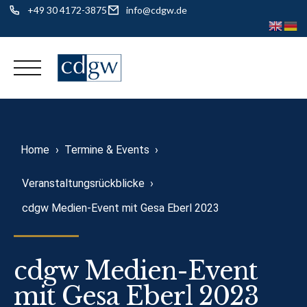
+49 30 4172-3875
info@cdgw.de
Skip
to
content
Home
›
Termine & Events
›
Veranstaltungsrückblicke
›
cdgw Medien-Event mit Gesa Eberl 2023
cdgw Medien-Event
mit Gesa Eberl 2023