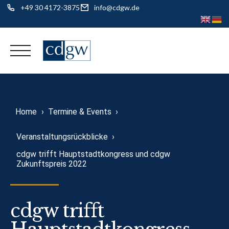
+49 30 4172-3875
info@cdgw.de
Skip
to
content
Home
›
Termine & Events
›
Veranstaltungsrückblicke
›
cdgw trifft Hauptstadtkongress und cdgw
Zukunftspreis 2022
cdgw trifft