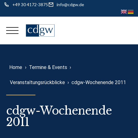
+49 30 4172-3875
info@cdgw.de
Skip
to
content
Home
›
Termine & Events
›
Veranstaltungsrückblicke
›
cdgw-Wochenende 2011
cdgw-Wochenende
2011