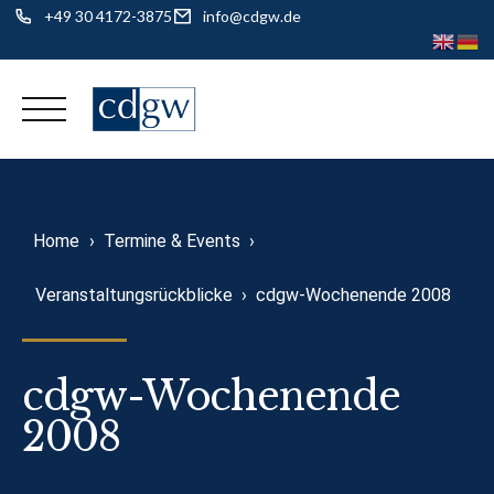
+49 30 4172-3875
info@cdgw.de
Skip
to
content
Home
›
Termine & Events
›
Veranstaltungsrückblicke
›
cdgw-Wochenende 2008
cdgw-Wochenende
2008