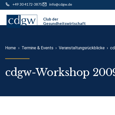
+49 30 4172-3875
info@cdgw.de
Skip
to
content
Home
›
Termine & Events
›
Veranstaltungsrückblicke
›
cd
cdgw-Workshop 200