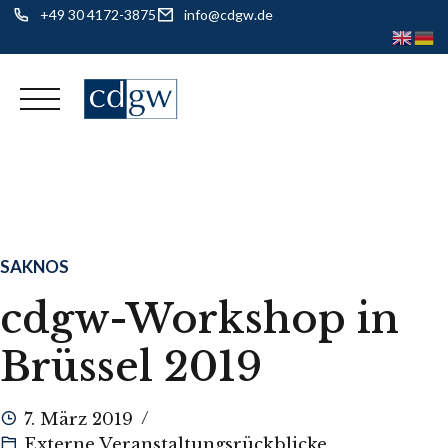
+49 30 4172-3875
info@cdgw.de
Skip
to
content
SAKNOS
cdgw-Workshop in
Brüssel 2019
7. März 2019
Externe Veranstaltungsrückblicke
,