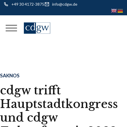
+49 30 4172-3875
info@cdgw.de
Skip
to
content
SAKNOS
cdgw trifft
Hauptstadtkongress
und cdgw